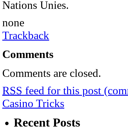
Nations Unies.
none
Trackback
Comments
Comments are closed.
RSS
feed for this post (co
Casino Tricks
Recent Posts