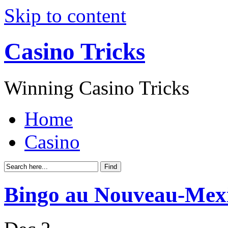
Skip to content
Casino Tricks
Winning Casino Tricks
Home
Casino
Bingo au Nouveau-Mex