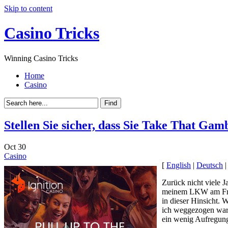
Skip to content
Casino Tricks
Winning Casino Tricks
Home
Casino
Stellen Sie sicher, dass Sie Take That Ga
Oct
30
Casino
[
English
|
Deutsch
Zurück nicht viele 
meinem LKW am Freit
in dieser Hinsicht. W
ich weggezogen ware
ein wenig Aufregung