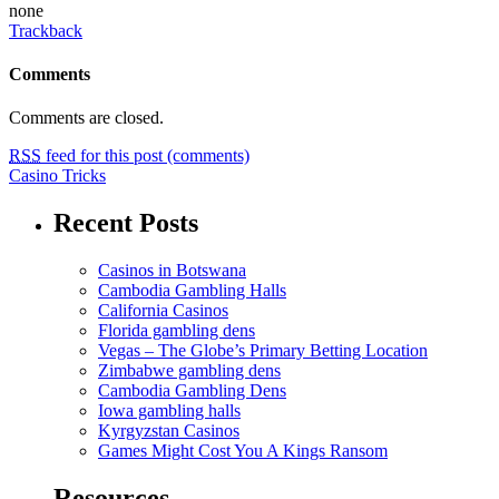
none
Trackback
Comments
Comments are closed.
RSS
feed for this post (comments)
Casino Tricks
Recent Posts
Casinos in Botswana
Cambodia Gambling Halls
California Casinos
Florida gambling dens
Vegas – The Globe’s Primary Betting Location
Zimbabwe gambling dens
Cambodia Gambling Dens
Iowa gambling halls
Kyrgyzstan Casinos
Games Might Cost You A Kings Ransom
Resources