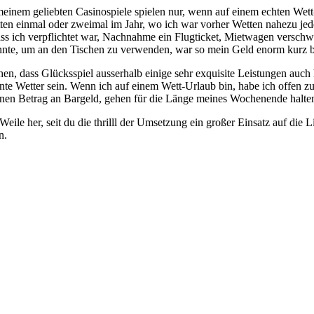
 meinem geliebten Casinospiele spielen nur, wenn auf einem echten Wett-
etten einmal oder zweimal im Jahr, wo ich war vorher Wetten nahezu j
ass ich verpflichtet war, Nachnahme ein Flugticket, Mietwagen verschw
nte, um an den Tischen zu verwenden, war so mein Geld enorm kurz b
en, dass Glücksspiel ausserhalb einige sehr exquisite Leistungen auch 
gente Wetter sein. Wenn ich auf einem Wett-Urlaub bin, habe ich offen
inen Betrag an Bargeld, gehen für die Länge meines Wochenende halte
eile her, seit du die thrilll der Umsetzung ein großer Einsatz auf die 
n.