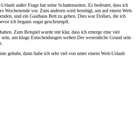
Urlaub außer Frage hat seine Schattenseiten. Es bedeutet, dass ich
edes Wochenende vor. Zum anderen wird benötigt, um auf einem Wett-
enden, und ein Gasthaus Bett zu gehen. Dies war Dollars, die ich
evor ich begann sogar geschrumpft.
haben. Zum Beispiel wurde mir klar, dass ich emerge eine viel
 zu sein, um kluge Entscheidungen wetten Der wesentliche Grund sein
n.
Linie gehabt, dann habe ich sehr viel von unter einem Wett-Urlaub