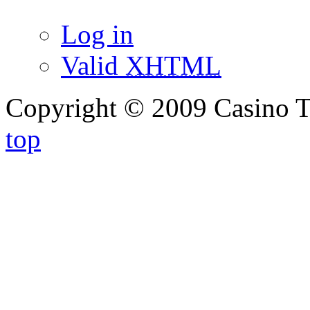
Log in
Valid
XHTML
Copyright © 2009 Casino T
top