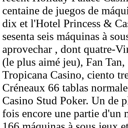
centaine de juegos de máqui
dix et l'Hotel Princess & Ca
sesenta seis máquinas à sou
aprovechar , dont quatre-V
(le plus aimé jeu), Fan Tan, 
Tropicana Casino, ciento tre
Créneaux 66 tablas normales
Casino Stud Poker. Un de pl
fois encore une partie d'un 
166 máquinas à sous jeux et