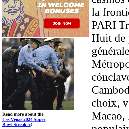
la front
PARI Tri
Huit de 
général
Métropo
cónclave
Cambodg
choix, 
Macao, l
Read more about the
Las Vegas 2024 Super
Bowl Streaker
!
populai