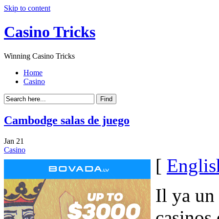
Skip to content
Casino Tricks
Winning Casino Tricks
Home
Casino
Cambodge salas de juego
Jan
21
Casino
[
Englis
Il ya un
casinos 