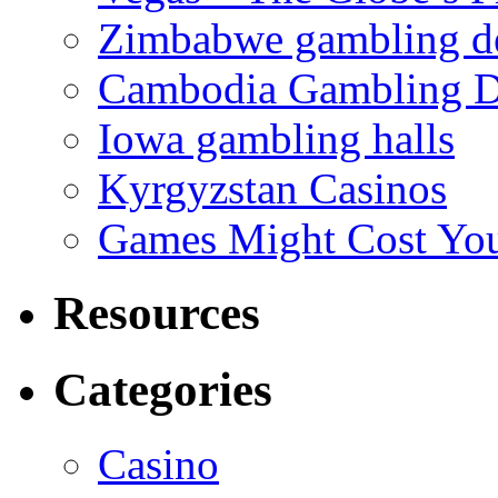
Zimbabwe gambling d
Cambodia Gambling 
Iowa gambling halls
Kyrgyzstan Casinos
Games Might Cost Yo
Resources
Categories
Casino