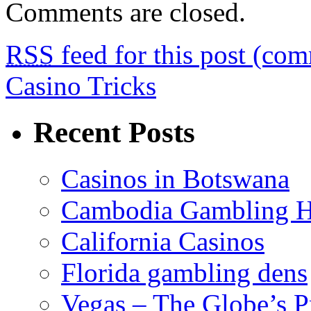
Comments are closed.
RSS
feed for this post (co
Casino Tricks
Recent Posts
Casinos in Botswana
Cambodia Gambling H
California Casinos
Florida gambling dens
Vegas – The Globe’s P