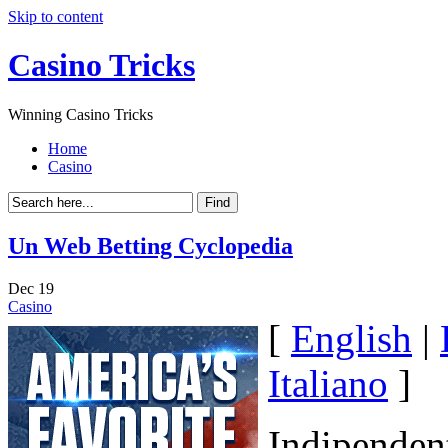
Skip to content
Casino Tricks
Winning Casino Tricks
Home
Casino
Un Web Betting Cyclopedia
Dec
19
Casino
[
English
|
Italiano
]
Indipenden