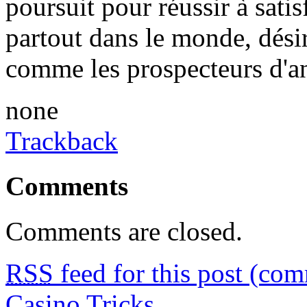
poursuit pour réussir à sati
partout dans le monde, désir
comme les prospecteurs d'a
none
Trackback
Comments
Comments are closed.
RSS
feed for this post (co
Casino Tricks