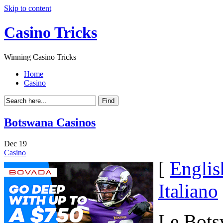
Skip to content
Casino Tricks
Winning Casino Tricks
Home
Casino
Botswana Casinos
Dec
19
Casino
[
Englis
Italiano
Le Botsw