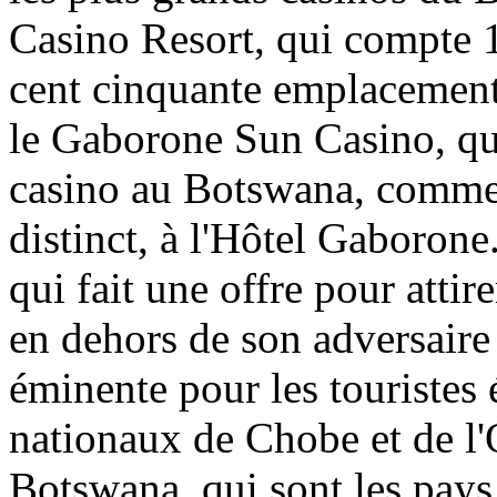
Casino Resort, qui compte 1
cent cinquante emplacement
le Gaborone Sun Casino, qui
casino au Botswana, comme
distinct, à l'Hôtel Gaborone
qui fait une offre pour atti
en dehors de son adversaire 
éminente pour les touristes 
nationaux de Chobe et de l
Botswana, qui sont les pays