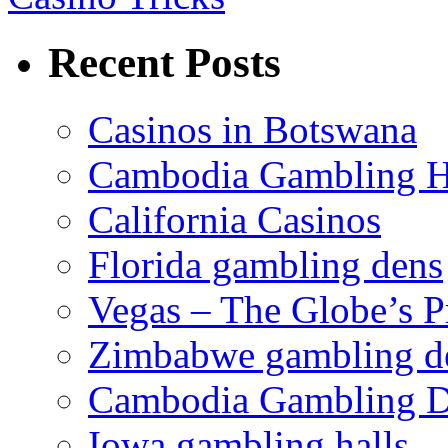
Recent Posts
Casinos in Botswana
Cambodia Gambling H
California Casinos
Florida gambling dens
Vegas – The Globe’s P
Zimbabwe gambling d
Cambodia Gambling 
Iowa gambling halls