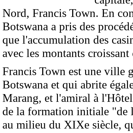
Nord, Francis Town. En co
Botswana a pris des procédé
que l'accumulation des casi
avec les montants croissant 
Francis Town est une ville 
Botswana et qui abrite égal
Marang, et l'amiral à l'Hôtel
de la formation initiale "de 
au milieu du XIXe siècle, qu