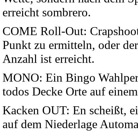
erreicht sombrero.
COME Roll-Out: Crapshooter
Punkt zu ermitteln, oder de
Anzahl ist erreicht.
MONO: Ein Bingo Wahlperi
todos Decke Orte auf einem
Kacken OUT: En scheißt, ein
auf dem Niederlage Automa