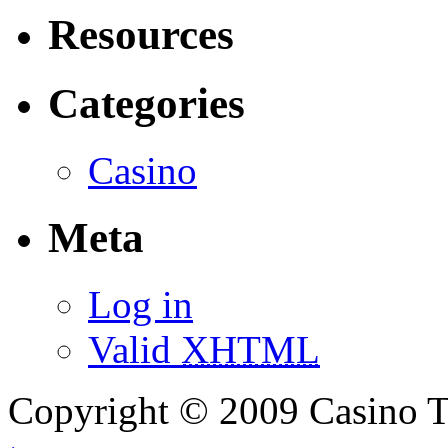
Resources
Categories
Casino
Meta
Log in
Valid
XHTML
Copyright © 2009 Casino T